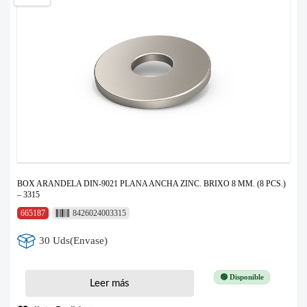
BOX ARANDELA DIN-9021 PLANA ANCHA ZINC. BRIXO 8 MM. (8 PCS.)
– 3315
665187
8426024003315
30 Uds(Envase)
🟢 Disponible
Leer más