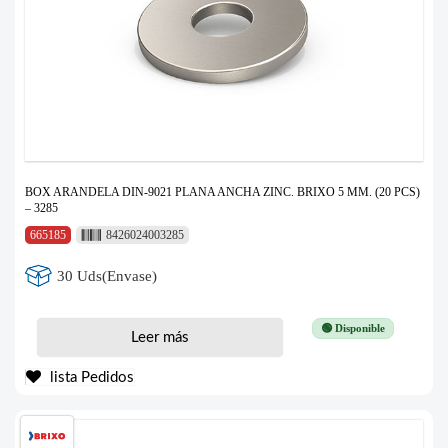
BOX ARANDELA DIN-9021 PLANA ANCHA ZINC. BRIXO 5 MM. (20 PCS)
– 3285
665185
8426024003285
30 Uds(Envase)
🟢 Disponible
Leer más
lista Pedidos