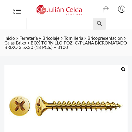
TIENDA
Tienda
Menu
0
ONLINE
Folletos
DE
Marcas
JULIAN
CELDA
Inicio
Ferretería y Bricolaje
Tornillería
Bricopresentacion
Contacto
Cajas Brixo
BOX TORNILLO POZI C/PLANA BICROMATADO
S.L.
BRIXO 3,5X30 (18 PCS.) – 3100
Productos
de
ferretería.
🔍