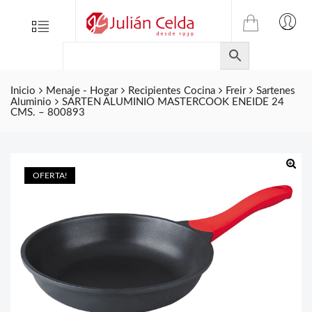
TIENDA
Tienda
Menu
0
ONLINE
Folletos
DE
Marcas
JULIAN
CELDA
Inicio
Menaje - Hogar
Recipientes Cocina
Freir
Sartenes
Contacto
Aluminio
SARTEN ALUMINIO MASTERCOOK ENEIDE 24
S.L.
CMS. – 800893
Productos
de
ferretería.
OFERTA!
🔍