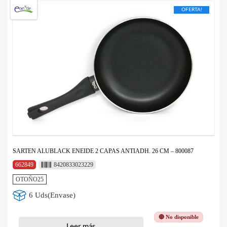
OFERTA!
SARTEN ALUBLACK ENEIDE 2 CAPAS ANTIADH. 26 CM – 800087
662849
8420833023229
OTOÑO25
6 Uds(Envase)
🔴 No disponible
Leer más