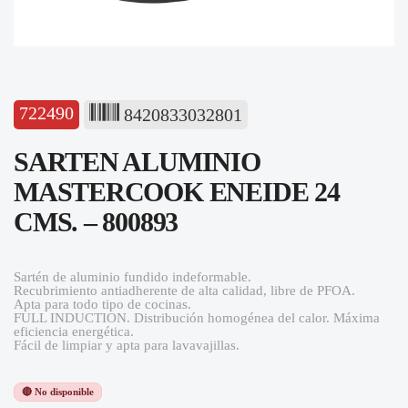
722490
8420833032801
SARTEN ALUMINIO
MASTERCOOK ENEIDE 24
CMS. – 800893
Sartén de aluminio fundido indeformable.
Recubrimiento antiadherente de alta calidad, libre de PFOA.
Apta para todo tipo de cocinas.
FULL INDUCTION. Distribución homogénea del calor. Máxima
eficiencia energética.
Fácil de limpiar y apta para lavavajillas.
🔴 No disponible