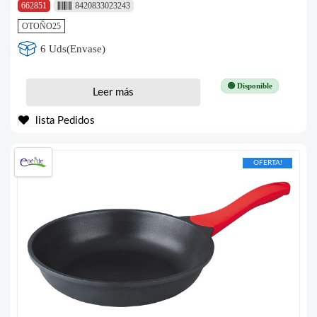
662851
8420833023243
OTOÑO25
6 Uds(Envase)
🟢 Disponible
Leer más
lista Pedidos
OFERTA!