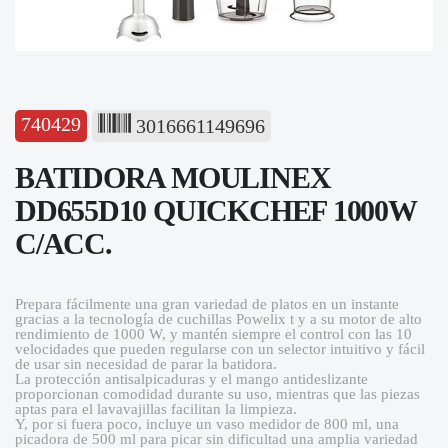
740429
3016661149696
BATIDORA MOULINEX
DD655D10 QUICKCHEF 1000W
C/ACC.
Prepara fácilmente una gran variedad de platos en un instante
gracias a la tecnología de cuchillas Powelix t y a su motor de alto
rendimiento de 1000 W, y mantén siempre el control con las 10
velocidades que pueden regularse con un selector intuitivo y fácil
de usar sin necesidad de parar la batidora.
La protección antisalpicaduras y el mango antideslizante
proporcionan comodidad durante su uso, mientras que las piezas
aptas para el lavavajillas facilitan la limpieza.
Y, por si fuera poco, incluye un vaso medidor de 800 ml, una
picadora de 500 ml para picar sin dificultad una amplia variedad