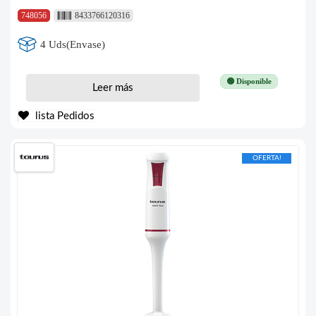
748056
8433766120316
4 Uds(Envase)
🟢 Disponible
Leer más
lista Pedidos
OFERTA!