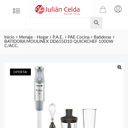
TIENDA
Tienda
Menu
0
ONLINE
Folletos
DE
Marcas
JULIAN
CELDA
Inicio
Menaje - Hogar
P.A.E.
PAE Cocina
Batidoras
Contacto
BATIDORA MOULINEX DD655D10 QUICKCHEF 1000W
S.L.
C/ACC.
Productos
de
ferretería.
OFERTA!
🔍