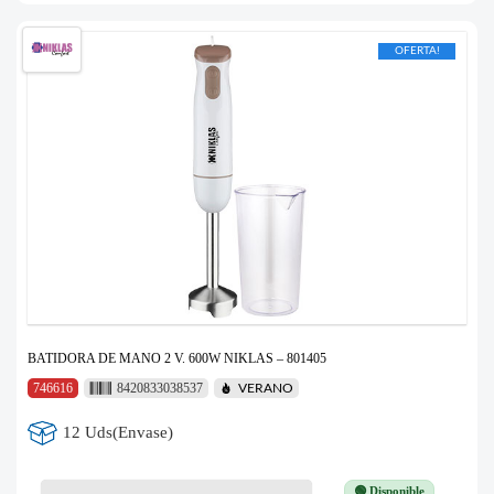
OFERTA!
BATIDORA DE MANO 2 V. 600W NIKLAS – 801405
746616
8420833038537
VERANO
12 Uds(Envase)
🟢 Disponible