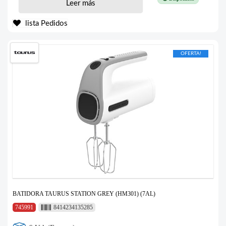
Leer más
lista Pedidos
OFERTA!
BATIDORA TAURUS STATION GREY (HM301) (7AL)
745991
8414234135285