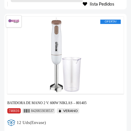
lista Pedidos
OFERTA!
BATIDORA DE MANO 2 V. 600W NIKLAS – 801405
746616
8420833038537
VERANO
12 Uds(Envase)