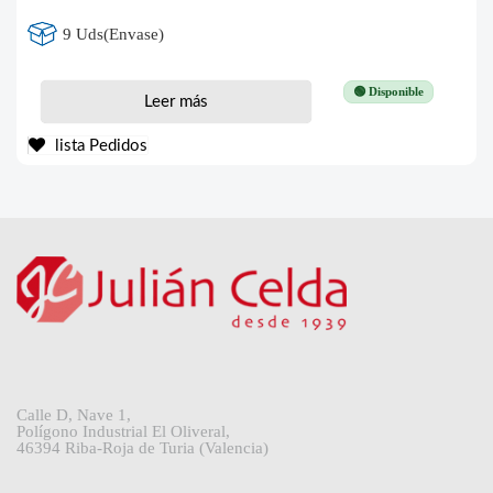
9 Uds(Envase)
🟢 Disponible
Leer más
lista Pedidos
Calle D, Nave 1,
Polígono Industrial El Oliveral,
46394 Riba-Roja de Turia (Valencia)