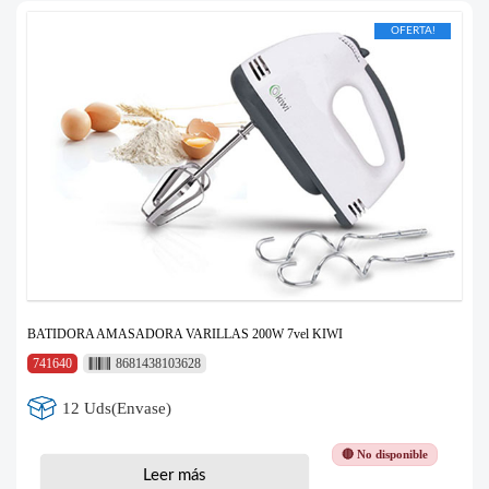
OFERTA!
BATIDORA AMASADORA VARILLAS 200W 7vel KIWI
741640
8681438103628
12 Uds(Envase)
🔴 No disponible
Leer más