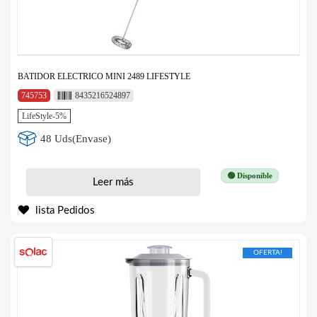
BATIDOR ELECTRICO MINI 2489 LIFESTYLE
745753
8435216524897
LifeStyle-5%
48 Uds(Envase)
🟢 Disponible
Leer más
lista Pedidos
OFERTA!