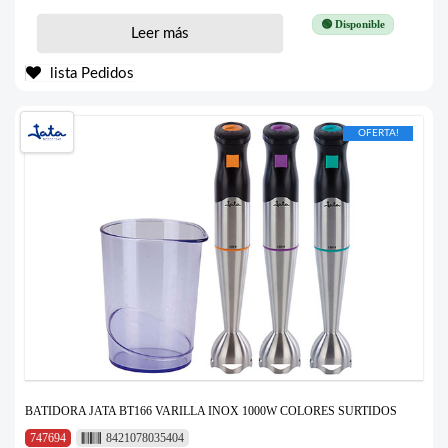
🟢 Disponible
Leer más
lista Pedidos
OFERTA!
BATIDORA JATA BT166 VARILLA INOX 1000W COLORES SURTIDOS
747694
8421078035404