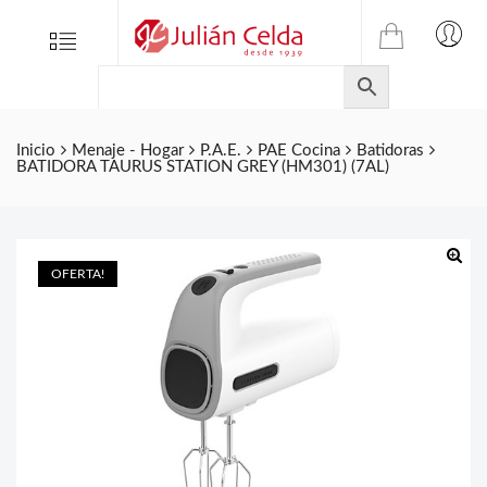
TIENDA
Tienda
Menu
0
ONLINE
Folletos
DE
Marcas
JULIAN
CELDA
Contacto
Inicio
Menaje - Hogar
P.A.E.
PAE Cocina
Batidoras
BATIDORA TAURUS STATION GREY (HM301) (7AL)
S.L.
Productos
de
ferretería.
OFERTA!
🔍