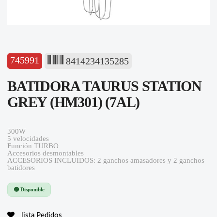
745991
8414234135285
BATIDORA TAURUS STATION
GREY (HM301) (7AL)
300W
5 velocidades
Función TURBO
Accesorios desmontables
ACCESORIOS INCLUIDOS: 2 ganchos amasadores y 2 ganchos
batidores
🟢 Disponible
lista Pedidos