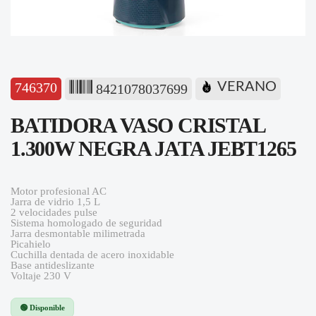
746370
VERANO
8421078037699
BATIDORA VASO CRISTAL
1.300W NEGRA JATA JEBT1265
Motor profesional AC
Jarra de vidrio 1,5 L
2 velocidades pulse
Sistema homologado de seguridad
Jarra desmontable milimetrada
Picahielo
Cuchilla dentada de acero inoxidable
Base antideslizante
Voltaje 230 V
🟢 Disponible