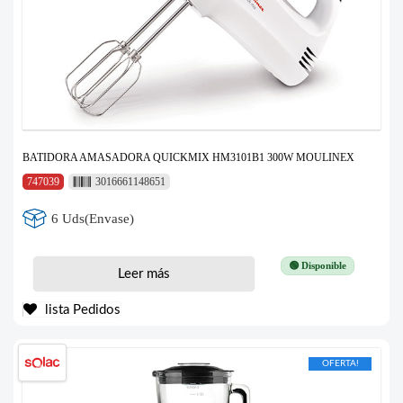
BATIDORA AMASADORA QUICKMIX HM3101B1 300W MOULINEX
747039
3016661148651
6 Uds(Envase)
🟢 Disponible
Leer más
lista Pedidos
OFERTA!