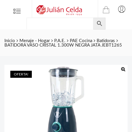
TIENDA
Tienda
Menu
0
ONLINE
Folletos
DE
Marcas
JULIAN
CELDA
Contacto
Inicio
Menaje - Hogar
P.A.E.
PAE Cocina
Batidoras
BATIDORA VASO CRISTAL 1.300W NEGRA JATA JEBT1265
S.L.
Productos
de
ferretería.
OFERTA!
🔍