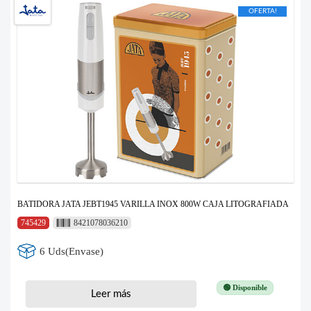
OFERTA!
BATIDORA JATA JEBT1945 VARILLA INOX 800W CAJA LITOGRAFIADA
745429
8421078036210
6 Uds(Envase)
🟢 Disponible
Leer más