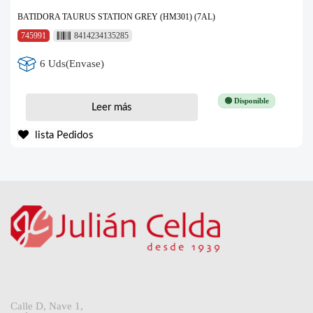
BATIDORA TAURUS STATION GREY (HM301) (7AL)
745991
8414234135285
6 Uds(Envase)
🟢 Disponible
Leer más
lista Pedidos
Calle D, Nave 1,