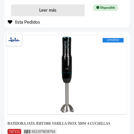
🟢 Disponible
Leer más
lista Pedidos
OFERTA!
BATIDORA JATA JEBT1906 VARILLA INOX 500W 4 CUCHILLAS
747111
8421078038764