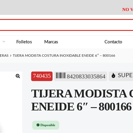
NO V
DA
Medición
Baño
Útiles M
NE
Electricidad
Cocina
Recipient
a
Folletos
Marcas
Contacto
Climatización
Hogar
Limpieza
JERAS
TIJERA MODISTA COSTURA INOXIDABLE ENEIDE 6″ – 800166
Tornillería
P.A.E.
Climatiza
AN
Varios Ferreteria
Útiles Cocina
Varios M
A
740435
SUPE
8420833035864
Material Exposición
Medición
Baño
Útiles M
🔍
TIJERA MODISTA
Electricidad
Cocina
Recipient
Climatización
Hogar
Limpieza
ENEIDE 6″ – 800166
Tornillería
P.A.E.
Climatiza
Varios Ferreteria
Útiles Cocina
Varios M
🟢 Disponible
Material Exposición