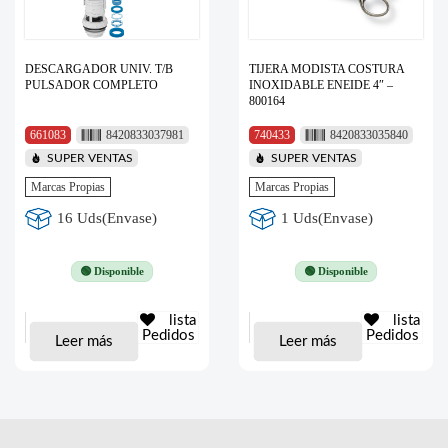
DESCARGADOR UNIV. T/B
TIJERA MODISTA COSTURA
PULSADOR COMPLETO
INOXIDABLE ENEIDE 4″ –
800164
661083
8420833037981
740433
8420833035840
SUPER VENTAS
SUPER VENTAS
Marcas Propias
Marcas Propias
16 Uds(Envase)
1 Uds(Envase)
🟢 Disponible
🟢 Disponible
lista
lista
Pedidos
Pedidos
Leer más
Leer más