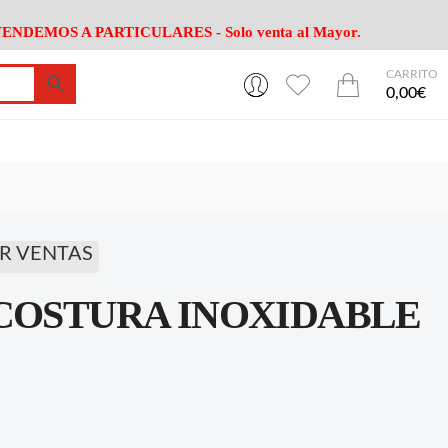
ENDEMOS A PARTICULARES - Solo venta al Mayor.
CARRITO
0
0
esa
Riego
Mobiliario
0,00€
es Cocina
Herramientas Jardín
Maquinaria Jardín
Cultivo
Camping
ción
Piscina
Animales
Agrotextiles
enaje
Varios Jardin
R VENTAS
esa
Riego
Mobiliario
 COSTURA INOXIDABLE
es Cocina
Herramientas Jardín
Maquinaria Jardín
Cultivo
Camping
ción
Piscina
Animales
Agrotextiles
enaje
Varios Jardin