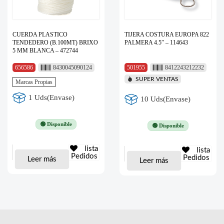
CUERDA PLASTICO
TIJERA COSTURA EUROPA 822
TENDEDERO (B.100MT) BRIXO
PALMERA 4.5″ – 114643
5 MM BLANCA – 472744
656586
8430045090124
501955
8412243212232
SUPER VENTAS
Marcas Propias
1 Uds(Envase)
10 Uds(Envase)
🟢 Disponible
🟢 Disponible
lista
lista
Pedidos
Pedidos
Leer más
Leer más