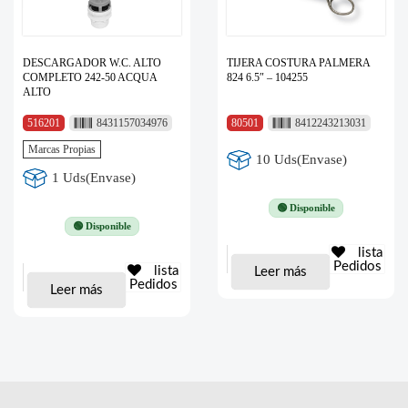
DESCARGADOR W.C. ALTO
TIJERA COSTURA PALMERA
COMPLETO 242-50 ACQUA
824 6.5″ – 104255
ALTO
516201
8431157034976
80501
8412243213031
Marcas Propias
10 Uds(Envase)
1 Uds(Envase)
🟢 Disponible
🟢 Disponible
lista
Pedidos
lista
Leer más
Pedidos
Leer más