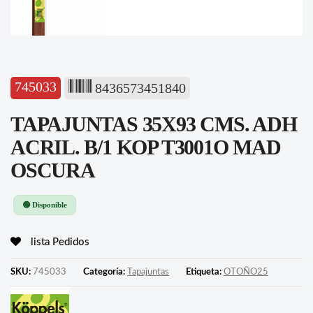
745033
8436573451840
TAPAJUNTAS 35X93 CMS. ADH
ACRIL. B/1 KOP T3001O MAD
OSCURA
🟢 Disponible
lista Pedidos
SKU:
745033
Categoría:
Tapajuntas
Etiqueta:
OTOÑO25