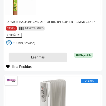
TAPAJUNTAS 35X93 CMS. ADH ACRIL. B/1 KOP T3001C MAD CLARA
745034
8436573451833
OTOÑO25
6 Uds(Envase)
🟢 Disponible
Leer más
lista Pedidos
OFERTA!