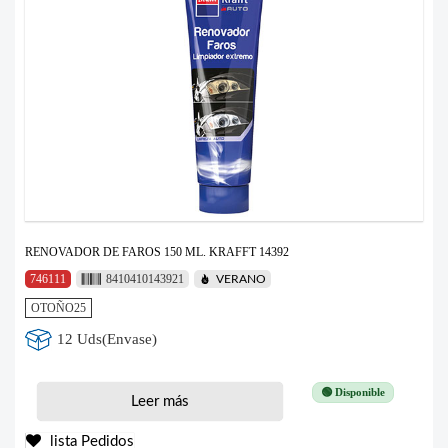
RENOVADOR DE FAROS 150 ML. KRAFFT 14392
746111
8410410143921
VERANO
OTOÑO25
12 Uds(Envase)
🟢 Disponible
Leer más
lista Pedidos