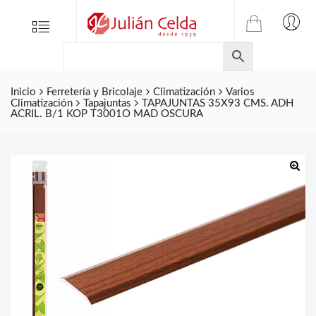
TIENDA
Tienda
Menu
0
ONLINE
Folletos
DE
Marcas
JULIAN
CELDA
Inicio
Ferretería y Bricolaje
Climatización
Varios
Contacto
Climatización
Tapajuntas
TAPAJUNTAS 35X93 CMS. ADH
S.L.
ACRIL. B/1 KOP T3001O MAD OSCURA
Productos
de
ferretería.
🔍