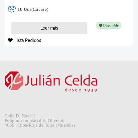
10 Uds(Envase)
🟢 Disponible
Leer más
lista Pedidos
Calle D, Nave 1,
Polígono Industrial El Oliveral,
46394 Riba-Roja de Turia (Valencia)