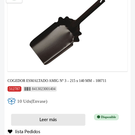
COGEDOR ESMALTADO AMIG Nº 3 – 215 x 140 MM – 100711
512787
8413023001404
10 Uds(Envase)
🟢 Disponible
Leer más
lista Pedidos