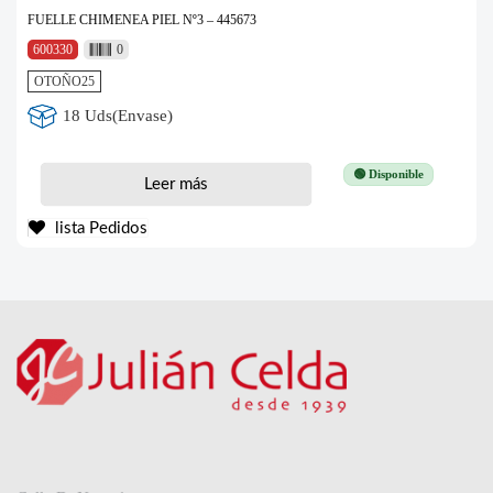
FUELLE CHIMENEA PIEL Nº3 – 445673
600330
0
OTOÑO25
18 Uds(Envase)
🟢 Disponible
Leer más
lista Pedidos