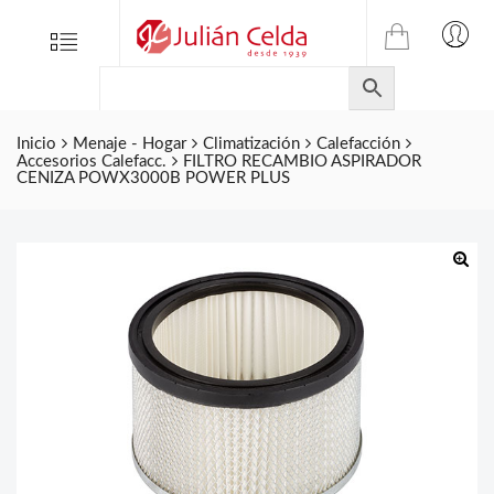
TIENDA
Tienda
Menu
0
ONLINE
Folletos
DE
Marcas
JULIAN
CELDA
Inicio
Menaje - Hogar
Climatización
Calefacción
Contacto
Accesorios Calefacc.
FILTRO RECAMBIO ASPIRADOR
S.L.
CENIZA POWX3000B POWER PLUS
Productos
de
ferretería.
🔍