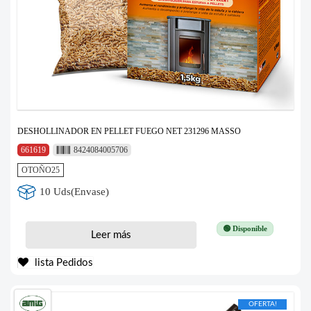
DESHOLLINADOR EN PELLET FUEGO NET 231296 MASSO
661619
8424084005706
OTOÑO25
10 Uds(Envase)
🟢 Disponible
Leer más
lista Pedidos
OFERTA!