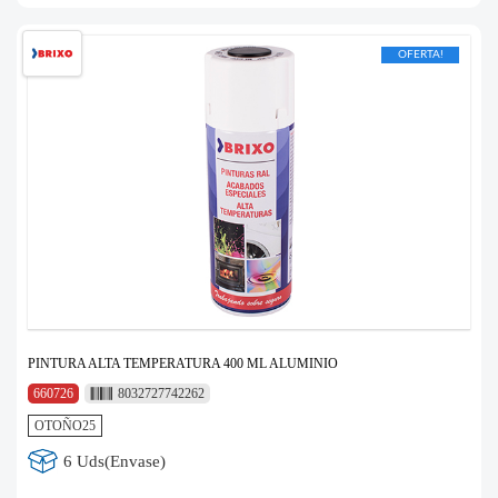
OFERTA!
PINTURA ALTA TEMPERATURA 400 ML ALUMINIO
660726
8032727742262
OTOÑO25
6 Uds(Envase)