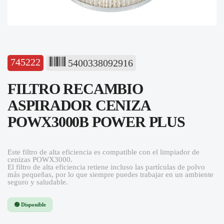
745222
5400338092916
FILTRO RECAMBIO
ASPIRADOR CENIZA
POWX3000B POWER PLUS
Este filtro de alta eficiencia es compatible con el limpiador de
cenizas POWX3000.
El filtro de alta eficiencia retiene incluso las partículas de polvo
más pequeñas, por lo que siempre puedes trabajar en un ambiente
seguro y saludable.
🟢 Disponible