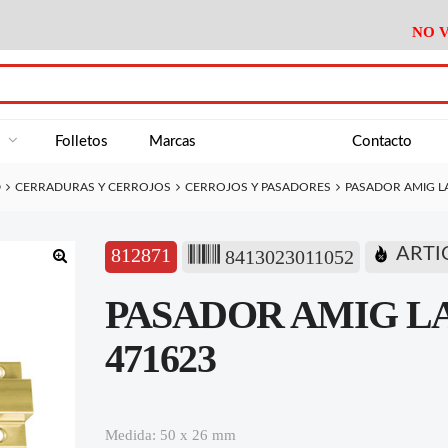
NO V
DA
Medición
Baño
Útiles M
NE
Electricidad
Cocina
Recipient
a
Folletos
Marcas
Contacto
Climatización
Hogar
Limpieza
D
CERRADURAS Y CERROJOS
CERROJOS Y PASADORES
PASADOR AMIG LA
Tornillería
P.A.E.
Climatiza
AN
Varios Ferreteria
Útiles Cocina
Varios M
A
812871
ARTI
8413023011052
Material Exposición
Medición
Baño
Útiles M
🔍
PASADOR AMIG LAT
Electricidad
Cocina
Recipient
Climatización
Hogar
Limpieza
471623
Tornillería
P.A.E.
Climatiza
Varios Ferreteria
Útiles Cocina
Varios M
Medida: 50 x 26 mm
Material Exposición