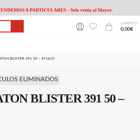
ENDEMOS A PARTICULARES - Solo venta al Mayor.
CARRITO
0
0
esa
Riego
Mobiliario
0,00€
es Cocina
Herramientas Jardín
Maquinaria Jardín
Cultivo
Camping
TON BLISTER 391 50 – 471623
ción
Piscina
Animales
Agrotextiles
enaje
Varios Jardin
CULOS ELIMINADOS
esa
Riego
Mobiliario
ON BLISTER 391 50 –
es Cocina
Herramientas Jardín
Maquinaria Jardín
Cultivo
Camping
ción
Piscina
Animales
Agrotextiles
enaje
Varios Jardin