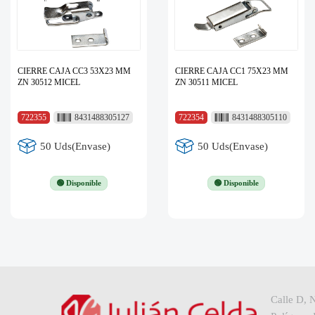
CIERRE CAJA CC3 53X23 MM
CIERRE CAJA CC1 75X23 MM
ZN 30512 MICEL
ZN 30511 MICEL
722355
8431488305127
722354
8431488305110
50 Uds(Envase)
50 Uds(Envase)
🟢 Disponible
🟢 Disponible
Calle D, 