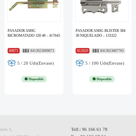
PASADOR AMIG
PASADOR AMIG BLISTER 384
BICROMATADO 320 40 – 417645
30 NIQUELADO – 133322
80871
8413023009073
812820
8413023007765
5 / 20 Uds(Envase)
5 / 100 Uds(Envase)
🟢 Disponible
🟢 Disponible
Nave 1,
Telf.: 96 166 61 78