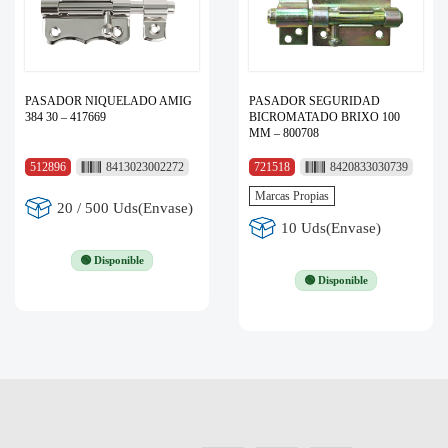
PASADOR NIQUELADO AMIG
PASADOR SEGURIDAD
384 30 – 417669
BICROMATADO BRIXO 100
MM – 800708
512896
8413023002272
721518
8420833030739
Marcas Propias
20 / 500 Uds(Envase)
10 Uds(Envase)
🟢 Disponible
🟢 Disponible