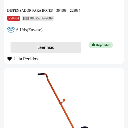
DISPENSADOR PARA BOTES – 364908 – 223034
950784
8002523649089
6 Uds(Envase)
🟢 Disponible
Leer más
lista Pedidos