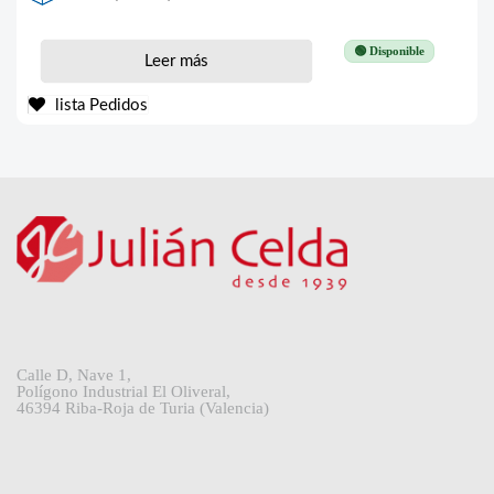
🟢 Disponible
Leer más
lista Pedidos
Calle D, Nave 1,
Polígono Industrial El Oliveral,
46394 Riba-Roja de Turia (Valencia)