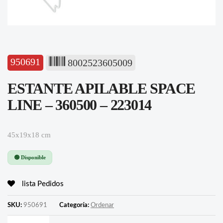
950691
8002523605009
ESTANTE APILABLE SPACE
LINE – 360500 – 223014
45x19x18 cm
🟢 Disponible
lista Pedidos
SKU:
950691
Categoría:
Ordenar