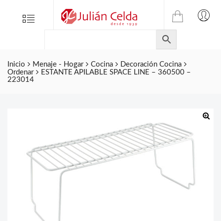
TIENDA
Tienda
Menu
0
ONLINE
Folletos
DE
Marcas
JULIAN
CELDA
Inicio
Menaje - Hogar
Cocina
Decoración Cocina
Contacto
Ordenar
ESTANTE APILABLE SPACE LINE – 360500 –
S.L.
223014
Productos
de
ferretería.
🔍