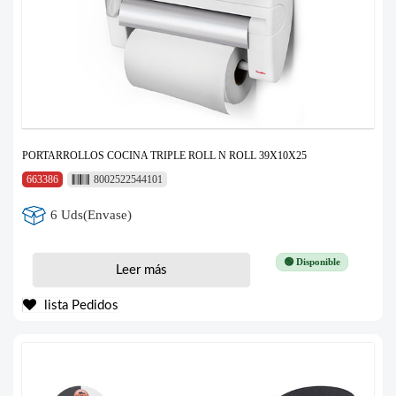
PORTARROLLOS COCINA TRIPLE ROLL N ROLL 39X10X25
663386
8002522544101
6 Uds(Envase)
🟢 Disponible
Leer más
lista Pedidos