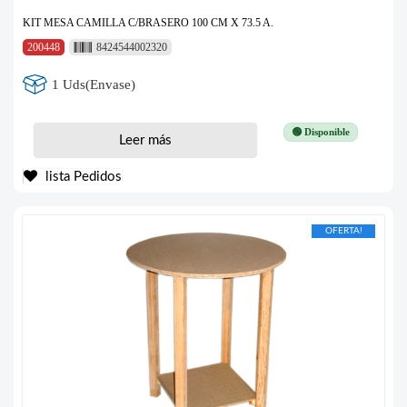
KIT MESA CAMILLA C/BRASERO 100 CM X 73.5 A.
200448
8424544002320
1 Uds(Envase)
🟢 Disponible
Leer más
lista Pedidos
OFERTA!