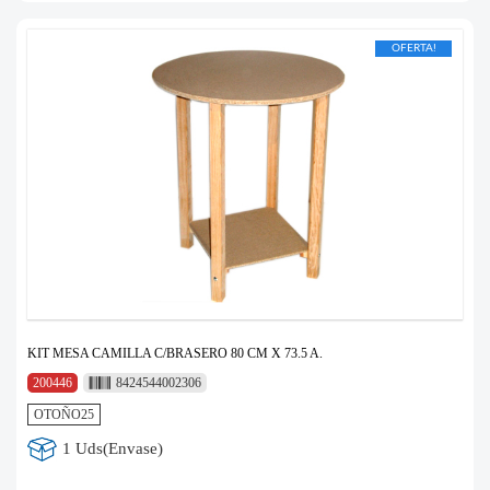
OFERTA!
KIT MESA CAMILLA C/BRASERO 80 CM X 73.5 A.
200446
8424544002306
OTOÑO25
1 Uds(Envase)