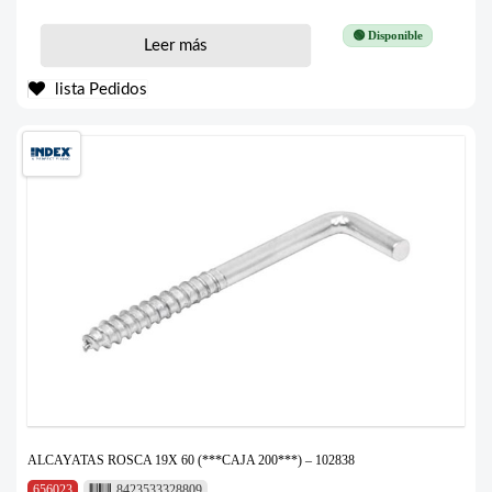
🟢 Disponible
Leer más
lista Pedidos
ALCAYATAS ROSCA 19X 60 (***CAJA 200***) – 102838
656023
8423533328809