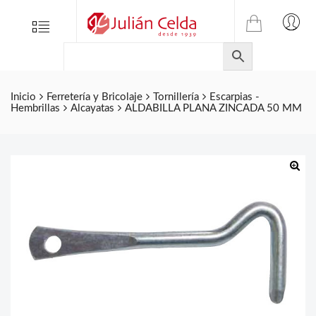
TIENDA
Tienda
Menu
0
ONLINE
Folletos
DE
Marcas
JULIAN
CELDA
Contacto
Inicio
Ferretería y Bricolaje
Tornillería
Escarpias -
Hembrillas
Alcayatas
ALDABILLA PLANA ZINCADA 50 MM
S.L.
Productos
de
ferretería.
🔍