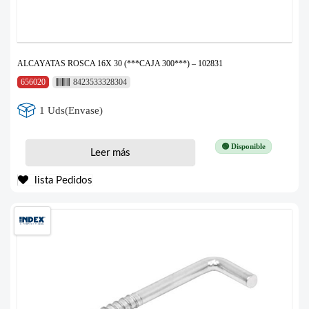
ALCAYATAS ROSCA 16X 30 (***CAJA 300***) – 102831
656020
8423533328304
1 Uds(Envase)
🟢 Disponible
Leer más
lista Pedidos