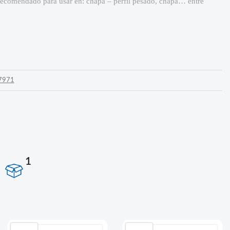
Recomendado para usar en: chapa – perfil pesado, chapa… entre
 7971
1