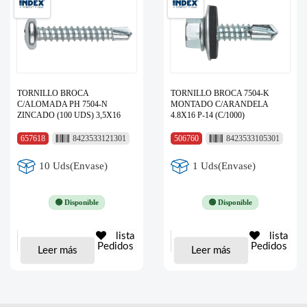
TORNILLO BROCA
TORNILLO BROCA 7504-K
C/ALOMADA PH 7504-N
MONTADO C/ARANDELA
ZINCADO (100 UDS) 3,5X16
4.8X16 P-14 (C/1000)
657618
8423533121301
506760
8423533105301
10 Uds(Envase)
1 Uds(Envase)
🟢 Disponible
🟢 Disponible
lista
lista
Pedidos
Pedidos
Leer más
Leer más