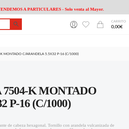
ENDEMOS A PARTICULARES - Solo venta al Mayor.
CARRITO
0
0
esa
Riego
Mobiliario
0,00€
es Cocina
Herramientas Jardín
Maquinaria Jardín
Cultivo
Camping
K MONTADO C/ARANDELA 5.5X32 P-16 (C/1000)
ción
Piscina
Animales
Agrotextiles
enaje
Varios Jardin
esa
Riego
Mobiliario
 7504-K MONTADO
es Cocina
Herramientas Jardín
Maquinaria Jardín
Cultivo
Camping
P-16 (C/1000)
ción
Piscina
Animales
Agrotextiles
enaje
Varios Jardin
drante de cabeza hexagonal. Tornillo con arandela vulcanizada de