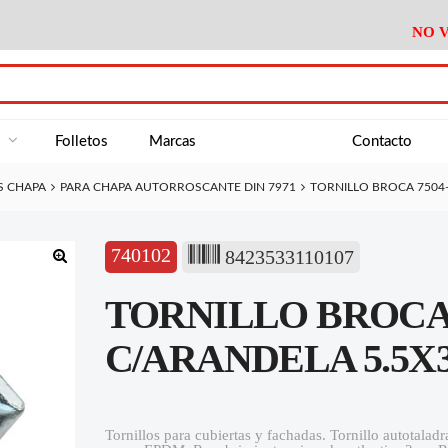
NO V
DA
Medición
Baño
Útiles M
NE
Electricidad
Cocina
Recipient
a
Folletos
Marcas
Contacto
Climatización
Hogar
Limpieza
S CHAPA
PARA CHAPA AUTORROSCANTE DIN 7971
TORNILLO BROCA 7504-
Tornillería
P.A.E.
Climatiza
AN
Varios Ferreteria
Útiles Cocina
Varios M
A
740102
8423533110107
Material Exposición
Medición
Baño
Útiles M
🔍
TORNILLO BROCA
Electricidad
Cocina
Recipient
Climatización
Hogar
Limpieza
C/ARANDELA 5.5X32 
Tornillería
P.A.E.
Climatiza
Varios Ferreteria
Útiles Cocina
Varios M
Tornillos para cubiertas y fachadas. Tornillo autotala
Material Exposición