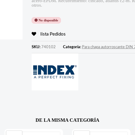
acero-EPDM. Recubrimiento: cincado, atlantis c2-m. 
otros.
🔴 No disponible
lista Pedidos
SKU:
740102
Categoría:
Para chapa autorroscante DIN
DE LA MISMA CATEGORÍA