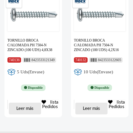
TORNILLO BROCA
TORNILLO BROCA
C/ALOMADA PH 7504-N
C/ALOMADA PH 7504-N
ZINCADO (100 UDS) 4,8X38
ZINCADO (100 UDS) 4,2X16
740136
8423533121349
740132
8423533122605
5 Uds(Envase)
10 Uds(Envase)
🟢 Disponible
🟢 Disponible
lista
lista
Pedidos
Pedidos
Leer más
Leer más