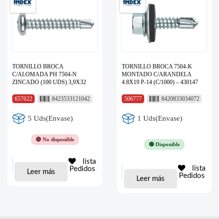
TORNILLO BROCA
TORNILLO BROCA 7504-K
C/ALOMADA PH 7504-N
MONTADO C/ARANDELA
ZINCADO (100 UDS) 3,9X32
4.8X19 P-14 (C/1000) – 430147
657622
8423533121042
506777
8420833034072
5 Uds(Envase)
1 Uds(Envase)
🔴 No disponible
🟢 Disponible
lista
lista
Pedidos
Leer más
Pedidos
Leer más