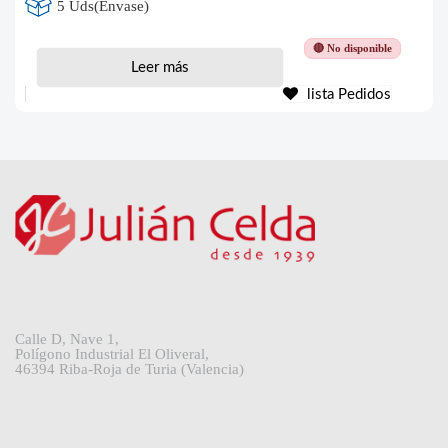
5 Uds(Envase)
🔴 No disponible
Leer más
lista Pedidos
Calle D, Nave 1,
Polígono Industrial El Oliveral,
46394 Riba-Roja de Turia (Valencia)