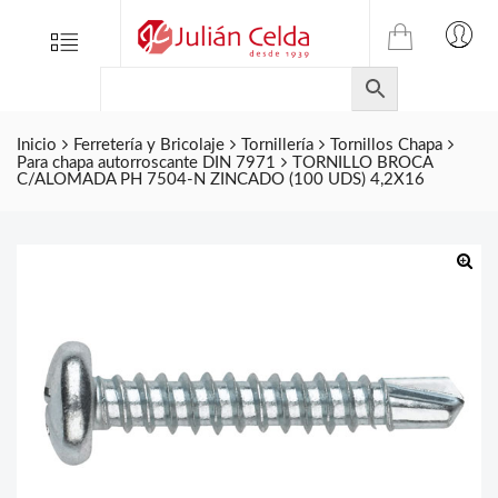
TIENDA
Tienda
Menu
0
ONLINE
Folletos
DE
Marcas
JULIAN
CELDA
Inicio
Ferretería y Bricolaje
Tornillería
Tornillos Chapa
Contacto
Para chapa autorroscante DIN 7971
TORNILLO BROCA
S.L.
C/ALOMADA PH 7504-N ZINCADO (100 UDS) 4,2X16
Productos
de
ferretería.
🔍