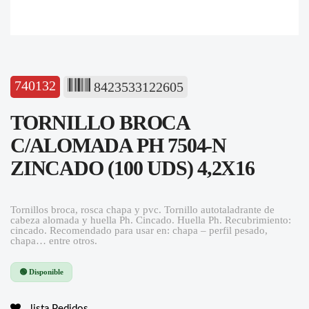
740132
8423533122605
TORNILLO BROCA
C/ALOMADA PH 7504-N
ZINCADO (100 UDS) 4,2X16
Tornillos broca, rosca chapa y pvc. Tornillo autotaladrante de
cabeza alomada y huella Ph. Cincado. Huella Ph. Recubrimiento:
cincado. Recomendado para usar en: chapa – perfil pesado,
chapa… entre otros.
🟢 Disponible
lista Pedidos