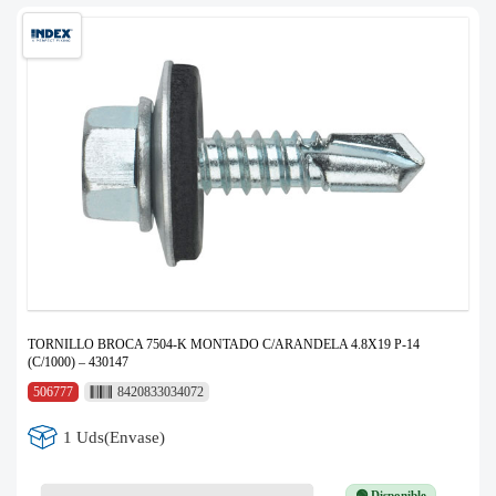
TORNILLO BROCA 7504-K MONTADO C/ARANDELA 4.8X19 P-14
(C/1000) – 430147
506777
8420833034072
1 Uds(Envase)
🟢 Disponible