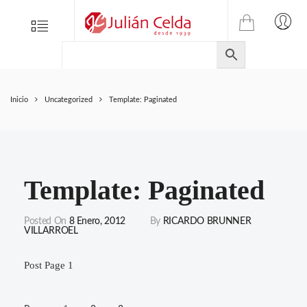
TIENDA
Tienda
Menu
0
ONLINE
Folletos
DE
Marcas
JULIAN
CELDA
Contacto
Inicio
Uncategorized
Template: Paginated
S.L.
Productos
de
ferretería.
Template: Paginated
Posted On
8 Enero, 2012
By
RICARDO BRUNNER
VILLARROEL
Post Page 1