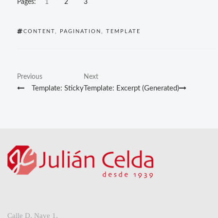
Pages:
1
2
3
TAGS
CONTENT
,
PAGINATION
,
TEMPLATE
Previous
Next
Previous
Next
Navegación
Post
Post
Template: Sticky
Template: Excerpt (Generated)
de
entradas
Calle D, Nave 1,